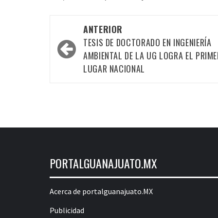
Navegación
ANTERIOR
por
TESIS DE DOCTORADO EN INGENIERÍA
las
AMBIENTAL DE LA UG LOGRA EL PRIME
LUGAR NACIONAL
entradas
PORTALGUANAJUATO.MX
Acerca de portalguanajuato.MX
Publicidad