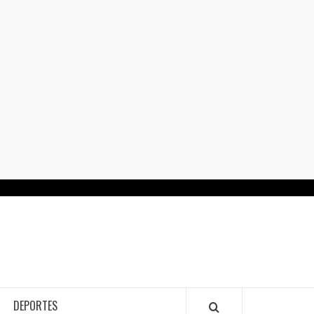
RTALGUANAJUATO.MX
DEPORTES