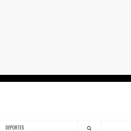
RTALGUANAJUATO.MX
DEPORTES