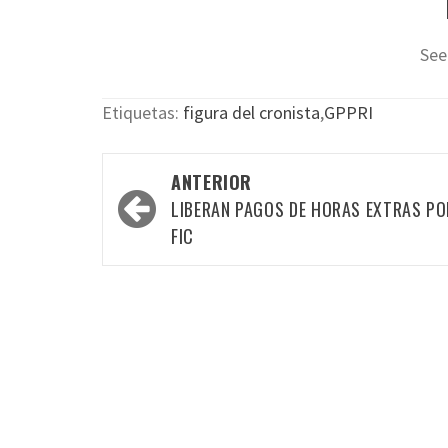
See
Etiquetas:
figura del cronista
,
GPPRI
Navegación
ANTERIOR
por
LIBERAN PAGOS DE HORAS EXTRAS PO
las
FIC
entradas