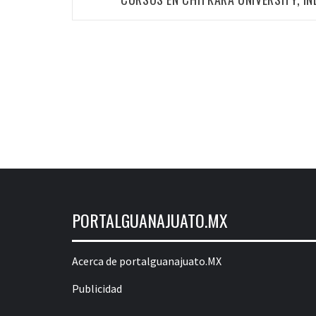
las
entradas
PORTALGUANAJUATO.MX
Acerca de portalguanajuato.MX
Publicidad