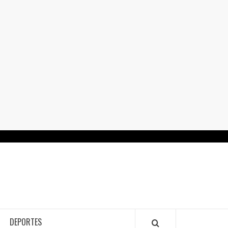
RTALGUANAJUATO.MX
DEPORTES