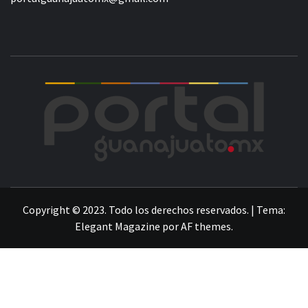
POR
LA INFORMACIÓN DE GUANAJUATO
Copyright © 2023. Todo los derechos reservados.
|
Tema:
Elegant Magazine
por
AF themes
.