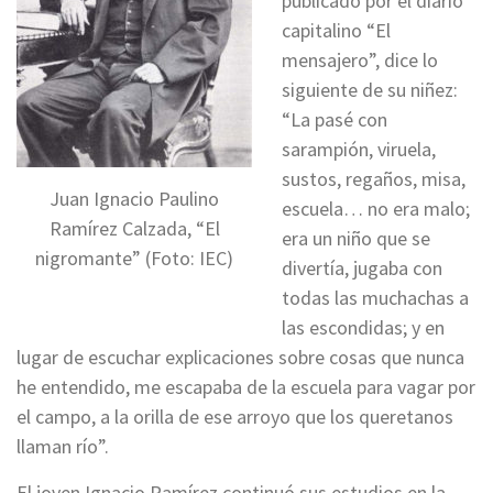
publicado por el diario
capitalino “El
mensajero”, dice lo
siguiente de su niñez:
“La pasé con
sarampión, viruela,
sustos, regaños, misa,
Juan Ignacio Paulino
escuela… no era malo;
Ramírez Calzada, “El
era un niño que se
nigromante” (Foto: IEC)
divertía, jugaba con
todas las muchachas a
las escondidas; y en
lugar de escuchar explicaciones sobre cosas que nunca
he entendido, me escapaba de la escuela para vagar por
el campo, a la orilla de ese arroyo que los queretanos
llaman río”.
El joven Ignacio Ramírez continuó sus estudios en la