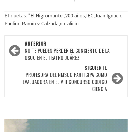
Etiquetas:
"El Nigromante"
,
200 años
,
IEC
,
Juan Ignacio
Paulino Ramírez Calzada
,
natalicio
Navegación
ANTERIOR
por
NO TE PUEDES PERDER EL CONCIERTO DE LA
OSUG EN EL TEATRO JUÁREZ
las
SIGUIENTE
entradas
PROFESORA DEL NMSUG PARTICIPA COMO
EVALUADORA EN EL VIII CONCURSO CÓDIGO
CIENCIA