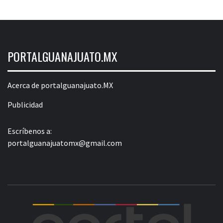
PORTALGUANAJUATO.MX
Acerca de portalguanajuato.MX
Publicidad
Escríbenos a:
portalguanajuatomx@gmail.com
POR