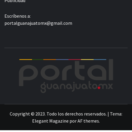
Publicidad
Escríbenos a:
portalguanajuatomx@gmail.com
POR
LA INFORMACIÓN DE GUANAJUATO
Copyright © 2023. Todo los derechos reservados.
|
Tema:
Elegant Magazine
por
AF themes
.