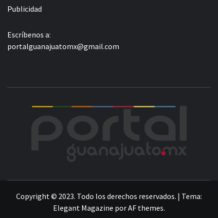
Publicidad
Escríbenos a:
portalguanajuatomx@gmail.com
POR
LA INFORMACIÓN DE GUANAJUATO
Copyright © 2023. Todo los derechos reservados.
|
Tema:
Elegant Magazine
por
AF themes
.