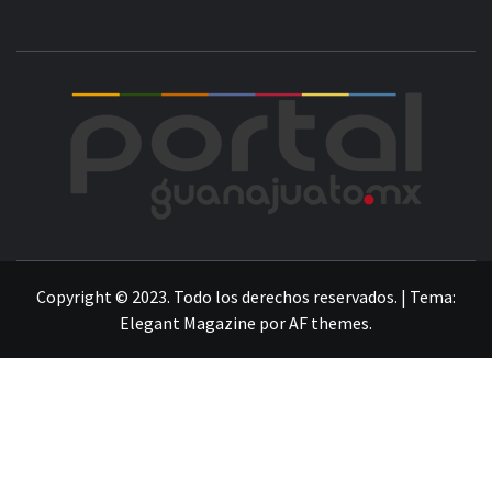
POR
LA INFORMACIÓN DE GUANAJUATO
Copyright © 2023. Todo los derechos reservados.
|
Tema:
Elegant Magazine
por
AF themes
.