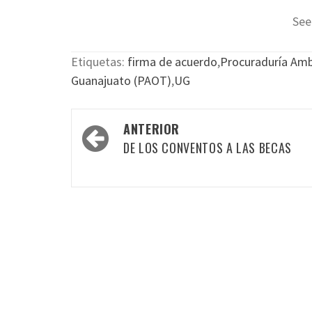
See
Etiquetas:
firma de acuerdo
,
Procuraduría Ambi
Guanajuato (PAOT)
,
UG
Navegación
ANTERIOR
por
DE LOS CONVENTOS A LAS BECAS
las
entradas