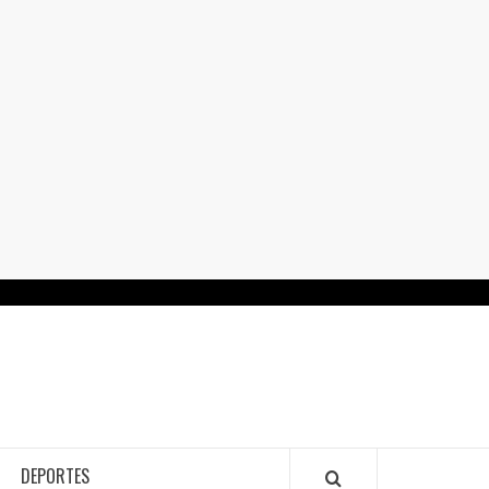
RTALGUANAJUATO.MX
DEPORTES