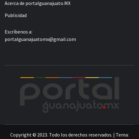
Acerca de portalguanajuato.MX
Publicidad
Escríbenos a:
portalguanajuatomx@gmail.com
POR
LA INFORMACIÓN DE GUANAJUATO
Copyright © 2023. Todo los derechos reservados.
|
Tema: