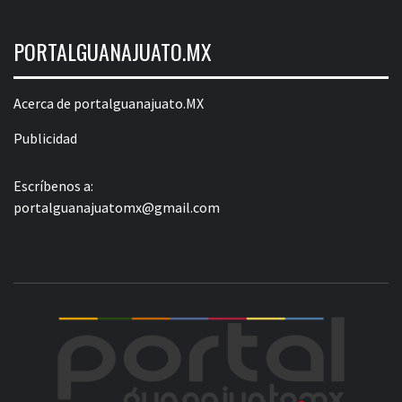
PORTALGUANAJUATO.MX
Acerca de portalguanajuato.MX
Publicidad
Escríbenos a:
portalguanajuatomx@gmail.com
POR