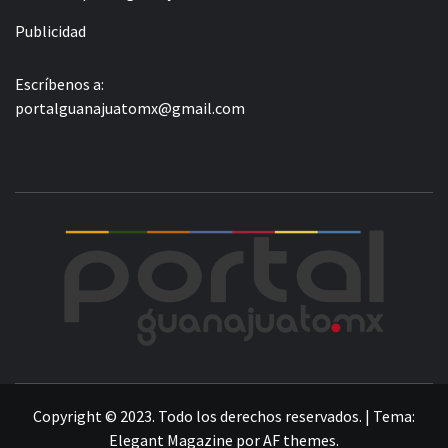
Publicidad
Escríbenos a:
portalguanajuatomx@gmail.com
POR
LA INFORMACIÓN DE GUANAJUATO
Copyright © 2023. Todo los derechos reservados.
|
Tema:
Elegant Magazine
por
AF themes
.