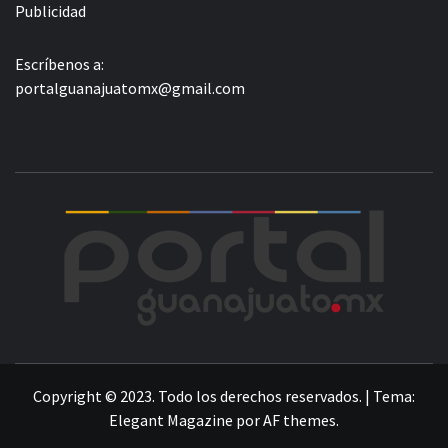
Publicidad
Escríbenos a:
portalguanajuatomx@gmail.com
POR
LA INFORMACIÓN DE GUANAJUATO
Copyright © 2023. Todo los derechos reservados.
|
Tema:
Elegant Magazine
por
AF themes
.