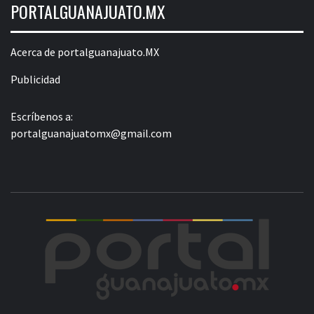
PORTALGUANAJUATO.MX
Acerca de portalguanajuato.MX
Publicidad
Escríbenos a:
portalguanajuatomx@gmail.com
POR