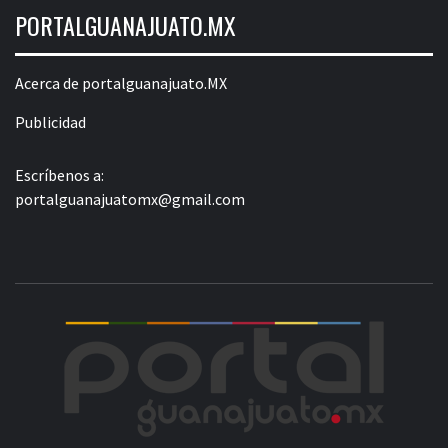
PORTALGUANAJUATO.MX
Acerca de portalguanajuato.MX
Publicidad
Escríbenos a:
portalguanajuatomx@gmail.com
POR