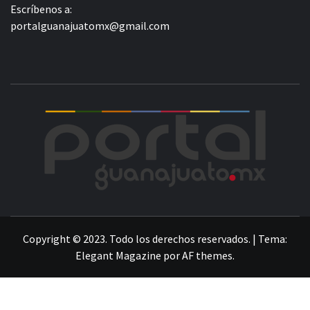
Escríbenos a:
portalguanajuatomx@gmail.com
POR
LA INFORMACIÓN DE GUANAJUATO
Copyright © 2023. Todo los derechos reservados.
|
Tema:
Elegant Magazine
por
AF themes
.