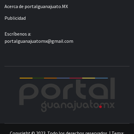
Acerca de portalguanajuato.MX
Publicidad
Escríbenos a:
portalguanajuatomx@gmail.com
POR
LA INFORMACIÓN DE GUANAJUATO
Copyright © 2023. Todo los derechos reservados.
|
Tema: