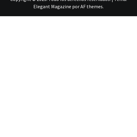
Elegant Magazine
por
AF themes
.