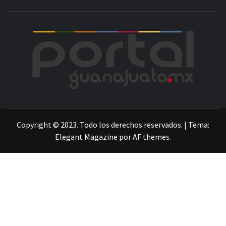
POR
LA INFORMACIÓN DE GUANAJUATO
Copyright © 2023. Todo los derechos reservados.
|
Tema:
Elegant Magazine
por
AF themes
.