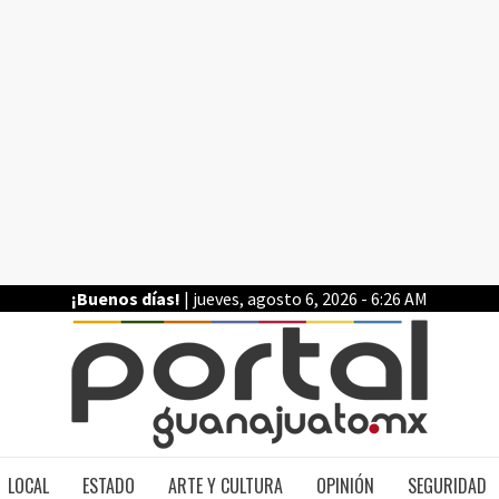
¡Buenos días!
| jueves, agosto 6, 2026 - 6:26 AM
PO
LOCAL
ESTADO
ARTE Y CULTURA
OPINIÓN
SEGURIDAD