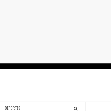
RTALGUANAJUATO.MX
DEPORTES