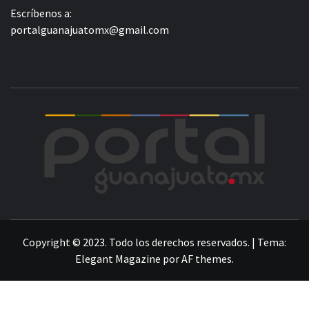
Escríbenos a:
portalguanajuatomx@gmail.com
POR
LA INFORMACIÓN DE GUANAJUATO
Copyright © 2023. Todo los derechos reservados.
|
Tema:
Elegant Magazine
por
AF themes
.