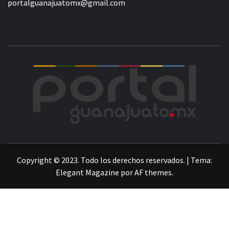
portalguanajuatomx@gmail.com
POR
LA INFORMACIÓN DE GUANAJUATO
Copyright © 2023. Todo los derechos reservados.
|
Tema:
Elegant Magazine
por
AF themes
.