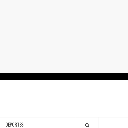
RTALGUANAJUATO.MX
DEPORTES