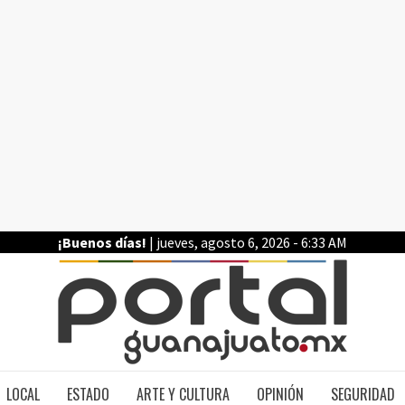
¡Buenos días!
| jueves, agosto 6, 2026 - 6:33 AM
PO
LOCAL
ESTADO
ARTE Y CULTURA
OPINIÓN
SEGURIDAD