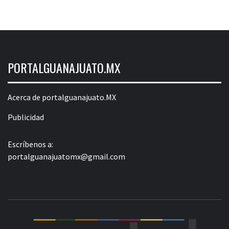
PORTALGUANAJUATO.MX
Acerca de portalguanajuato.MX
Publicidad
Escríbenos a:
portalguanajuatomx@gmail.com
POR