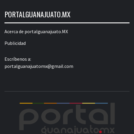
PORTALGUANAJUATO.MX
Acerca de portalguanajuato.MX
Publicidad
Escríbenos a:
portalguanajuatomx@gmail.com
POR