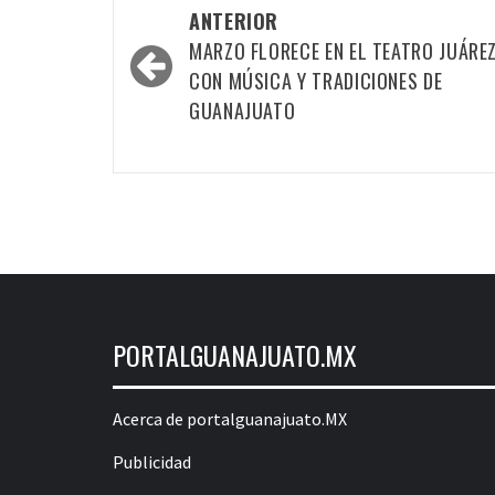
Navegación
ANTERIOR
por
MARZO FLORECE EN EL TEATRO JUÁRE
las
CON MÚSICA Y TRADICIONES DE
GUANAJUATO
entradas
PORTALGUANAJUATO.MX
Acerca de portalguanajuato.MX
Publicidad