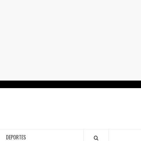
RTALGUANAJUATO.MX
DEPORTES