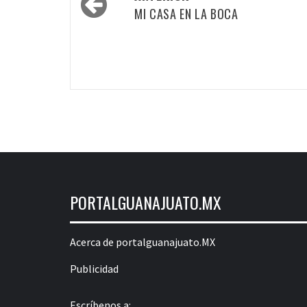
por
MI CASA EN LA BOCA
las
entradas
PORTALGUANAJUATO.MX
Acerca de portalguanajuato.MX
Publicidad
Escríbenos a: