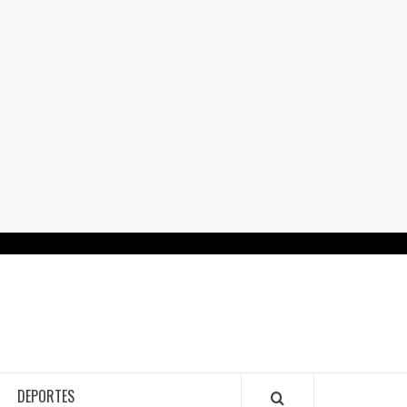
RTALGUANAJUATO.MX
DEPORTES