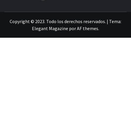
LA INFORMACIÓN DE GUANAJUATO
Copyright © 2023. Todo los derechos reservados.
|
Tema:
Elegant Magazine
por
AF themes
.