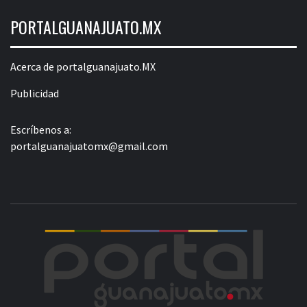
PORTALGUANAJUATO.MX
Acerca de portalguanajuato.MX
Publicidad
Escríbenos a:
portalguanajuatomx@gmail.com
POR