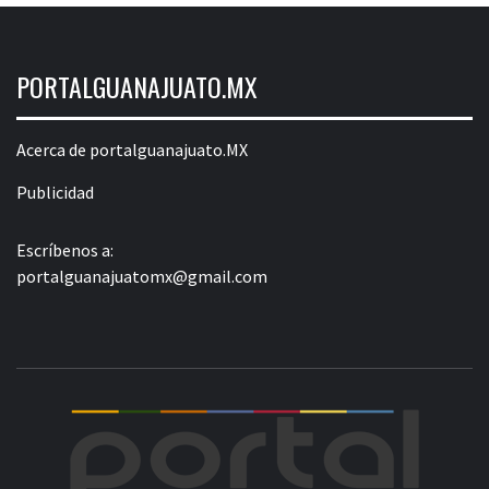
PORTALGUANAJUATO.MX
Acerca de portalguanajuato.MX
Publicidad
Escríbenos a:
portalguanajuatomx@gmail.com
POR