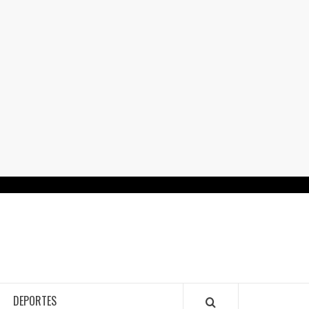
RTALGUANAJUATO.MX
DEPORTES