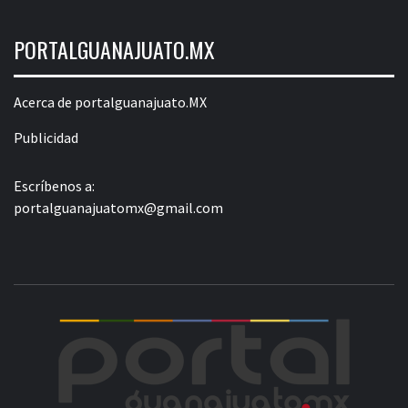
PORTALGUANAJUATO.MX
Acerca de portalguanajuato.MX
Publicidad
Escríbenos a:
portalguanajuatomx@gmail.com
POR