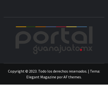
POR
LA INFORMACIÓN DE GUANAJUATO
Copyright © 2023. Todo los derechos reservados.
|
Tema:
Elegant Magazine
por
AF themes
.