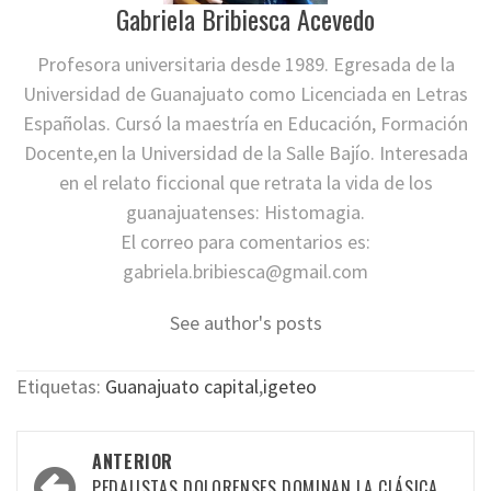
Gabriela Bribiesca Acevedo
Profesora universitaria desde 1989. Egresada de la
Universidad de Guanajuato como Licenciada en Letras
Españolas. Cursó la maestría en Educación, Formación
Docente,en la Universidad de la Salle Bajío. Interesada
en el relato ficcional que retrata la vida de los
guanajuatenses: Histomagia.
El correo para comentarios es:
gabriela.bribiesca@gmail.com
See author's posts
Etiquetas:
Guanajuato capital
,
igeteo
Navegación
ANTERIOR
PEDALISTAS DOLORENSES DOMINAN LA CLÁSICA