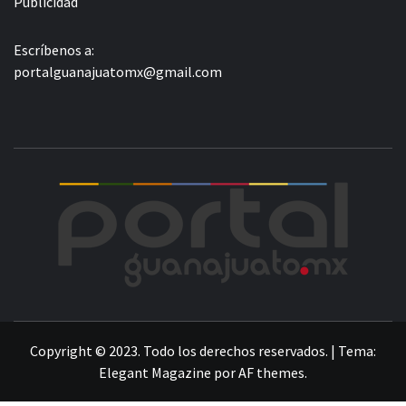
Publicidad
Escríbenos a:
portalguanajuatomx@gmail.com
POR
LA INFORMACIÓN DE GUANAJUATO
Copyright © 2023. Todo los derechos reservados.
|
Tema:
Elegant Magazine
por
AF themes
.