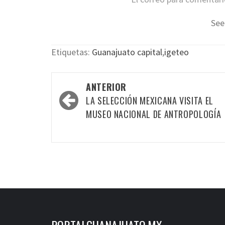
See
Etiquetas:
Guanajuato capital
,
igeteo
Navegación
ANTERIOR
por
LA SELECCIÓN MEXICANA VISITA EL
las
MUSEO NACIONAL DE ANTROPOLOGÍA
entradas
PORTALGUANAJUATO.MX