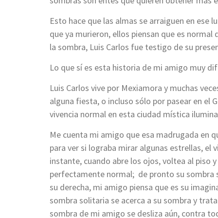
sombras son entes que quieren obtener más e
Esto hace que las almas se arraiguen en ese lu
que ya murieron, ellos piensan que es normal que
la sombra, Luis Carlos fue testigo de su presen
Lo que sí es esta historia de mi amigo muy d
Luis Carlos vive por Mexiamora y muchas veces
alguna fiesta, o incluso sólo por pasear en e
vivencia normal en esta ciudad mística ilumina
Me cuenta mi amigo que esa madrugada en que 
para ver si lograba mirar algunas estrellas, el 
instante, cuando abre los ojos, voltea al piso
perfectamente normal; de pronto su sombra se 
su derecha, mi amigo piensa que es su imaginac
sombra solitaria se acerca a su sombra y trat
sombra de mi amigo se desliza aún, contra tod