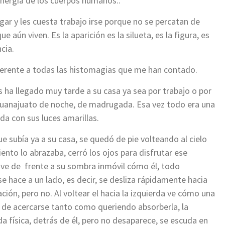
nergía de los cuerpos humanos..
gar y les cuesta trabajo irse porque no se percatan de
 aún viven. Es la aparición es la silueta, es la figura, es
cia.
iferente a todas las histomagias que me han contado.
 ha llegado muy tarde a su casa ya sea por trabajo o por
l Guanajuato de noche, de madrugada. Esa vez todo era una
da con sus luces amarillas.
subía ya a su casa, se quedó de pie volteando al cielo
viento lo abrazaba, cerró los ojos para disfrutar ese
 y ve de frente a su sombra inmóvil cómo él, todo
hace a un lado, es decir, se desliza rápidamente hacia
ión, pero no. Al voltear el hacia la izquierda ve cómo una
a de acercarse tanto como queriendo absorberla, la
a física, detrás de él, pero no desaparece, se escuda en