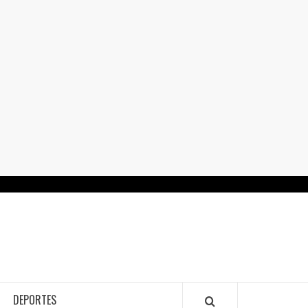
RTALGUANAJUATO.MX
DEPORTES