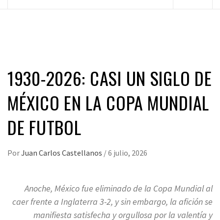
principal
1930-2026: CASI UN SIGLO DE
MÉXICO EN LA COPA MUNDIAL
DE FUTBOL
Por
Juan Carlos Castellanos
/
6 julio, 2026
Anoche, México fue eliminado de la Copa Mundial al
caer frente a Inglaterra 3-2, y sin embargo, la afición se
manifiesta satisfecha y orgullosa por la valentía y