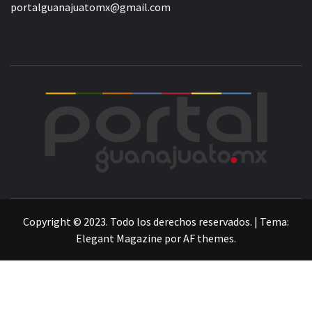
portalguanajuatomx@gmail.com
POR
LA INFORMACIÓN DE GUANAJUATO
Copyright © 2023. Todo los derechos reservados.
|
Tema:
Elegant Magazine
por
AF themes
.