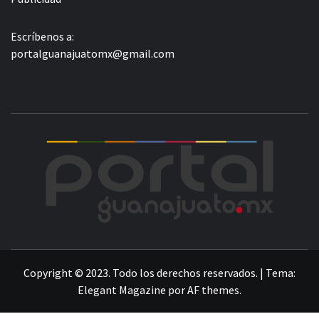
Escríbenos a:
portalguanajuatomx@gmail.com
POR
LA INFORMACIÓN DE GUANAJUATO
Copyright © 2023. Todo los derechos reservados.
|
Tema:
Elegant Magazine
por
AF themes
.