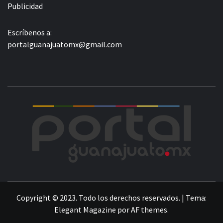
Publicidad
Escríbenos a:
portalguanajuatomx@gmail.com
POR
LA INFORMACIÓN DE GUANAJUATO
Copyright © 2023. Todo los derechos reservados.
|
Tema:
Elegant Magazine
por
AF themes
.