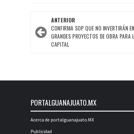
Navegación
ANTERIOR
por
CONFIRMA SOP QUE NO INVERTIRÁN E
las
GRANDES PROYECTOS DE OBRA PARA 
CAPITAL
entradas
PORTALGUANAJUATO.MX
Acerca de portalguanajuato.MX
Publicidad