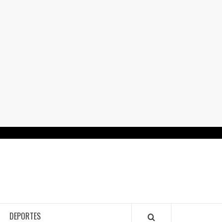
RTALGUANAJUATO.MX
DEPORTES