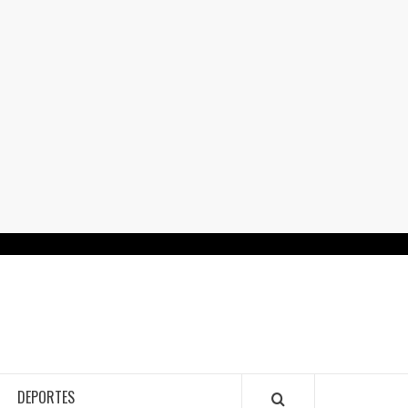
RTALGUANAJUATO.MX
DEPORTES