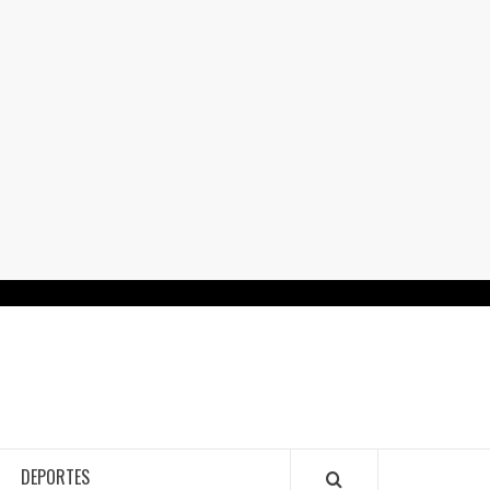
RTALGUANAJUATO.MX
DEPORTES