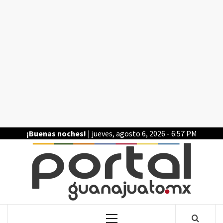
Saltar
al
contenido
¡Buenas noches!
| jueves, agosto 6, 2026 - 6:57 PM
POR
LA INFORMACIÓN DE GUANAJUATO
Menú