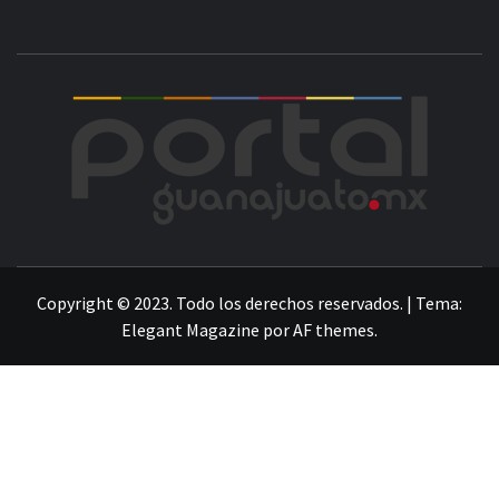
POR
LA INFORMACIÓN DE GUANAJUATO
Copyright © 2023. Todo los derechos reservados.
|
Tema:
Elegant Magazine
por
AF themes
.