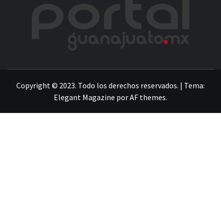
POR
LA INFORMACIÓN DE GUANAJUATO
Copyright © 2023. Todo los derechos reservados.
|
Tema:
Elegant Magazine
por
AF themes
.