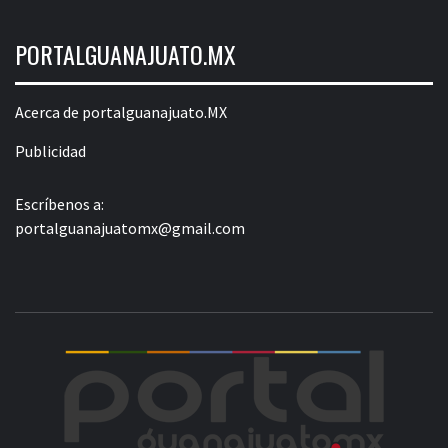
PORTALGUANAJUATO.MX
Acerca de portalguanajuato.MX
Publicidad
Escríbenos a:
portalguanajuatomx@gmail.com
POR