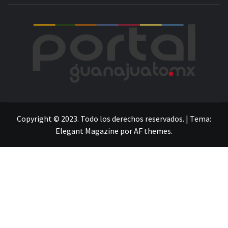
POR
LA INFORMACIÓN DE GUANAJUATO
Copyright © 2023. Todo los derechos reservados.
|
Tema:
Elegant Magazine
por
AF themes
.