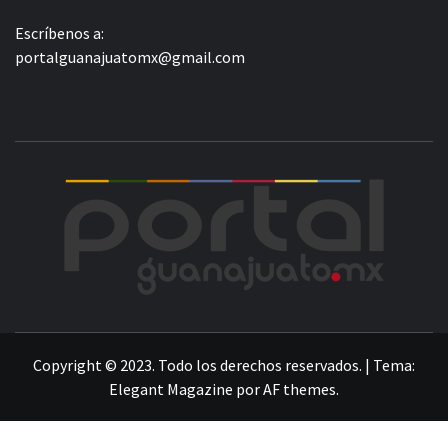
Escríbenos a:
portalguanajuatomx@gmail.com
POR
LA INFORMACIÓN DE GUANAJUATO
Copyright © 2023. Todo los derechos reservados.
|
Tema:
Elegant Magazine
por
AF themes
.