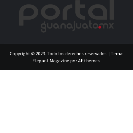
POR
LA INFORMACIÓN DE GUANAJUATO
Copyright © 2023. Todo los derechos reservados.
|
Tema:
Elegant Magazine
por
AF themes
.