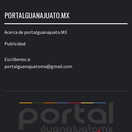
PORTALGUANAJUATO.MX
Acerca de portalguanajuato.MX
Publicidad
Escríbenos a:
portalguanajuatomx@gmail.com
POR