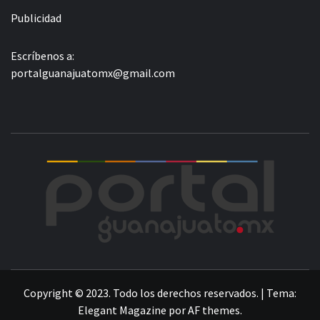
Publicidad
Escríbenos a:
portalguanajuatomx@gmail.com
POR
LA INFORMACIÓN DE GUANAJUATO
Copyright © 2023. Todo los derechos reservados.
|
Tema:
Elegant Magazine
por
AF themes
.