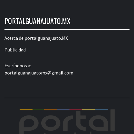
PORTALGUANAJUATO.MX
Acerca de portalguanajuato.MX
Publicidad
Escríbenos a:
portalguanajuatomx@gmail.com
POR