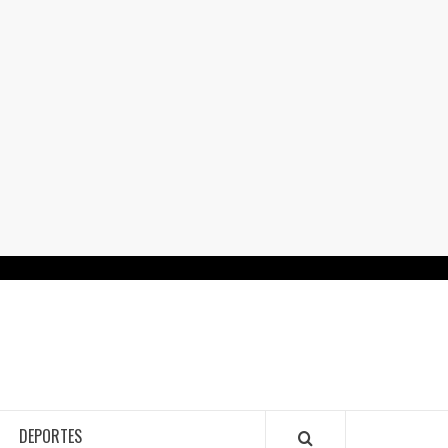
RTALGUANAJUATO.MX
DEPORTES