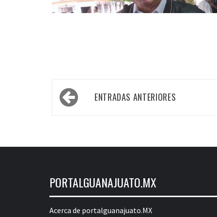
Navegación
ENTRADAS ANTERIORES
de
entradas
PORTALGUANAJUATO.MX
Acerca de portalguanajuato.MX